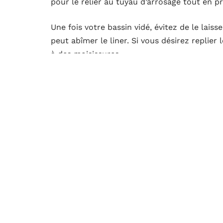
pour le relier au tuyau d’arrosage tout en
Une fois votre bassin vidé, évitez de le laiss
peut abîmer le liner. Si vous désirez replier 
à des moisissures.
Se servir d’une pompe électrique po
Pour vider votre piscine intex, vous pouvez a
projetez le tuyau de la pompe à l’intérieur de
optez pour un espace sur votre domaine pou
Retenez que l’endroit où le tuyau d’évacuati
Afin d’éviter les inondations, le sol devra a
pompe électrique en marche, assurez-vous q
l’instant où la pompe commencera à fonction
lorsque
vous constaterez que le degré d’eau