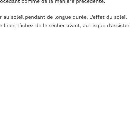
 procédant comme de la manière précédente.
er au soleil pendant de longue durée. L’effet du soleil
le liner, tâchez de le sécher avant, au risque d’assister
ur piscine
ussi utiliser
une pompe électrique
. Pour ce faire,
 l’eau, à proximité du milieu de la piscine. Ensuite,
r évacuer l’eau de la pompe ou dans les égouts.
on doit s’écouler devra être détaché de la piscine.
ussi être de niveau. Lorsque vous voulez mettre la
ue vos mains soient bien propres et sèches. À
ner, ne la laissez sans suivi durant la vidange que
 de votre piscine a abaissé
.