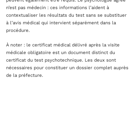
peuvent également être requis. Le psychologue agréé
n’est pas médecin : ces informations l’aident à
contextualiser les résultats du test sans se substituer
à l’avis médical qui intervient séparément dans la
procédure.
À noter : le certificat médical délivré après la visite
médicale obligatoire est un document distinct du
certificat du test psychotechnique. Les deux sont
nécessaires pour constituer un dossier complet auprès
de la préfecture.
Liste récapitulative des documents à réunir
Avant de se rendre au centre agréé, vérifier que le
dossier contient bien tous les éléments attendus évite
toute perte de temps. Voici les pièces à rassembler :
Carte d’identité ou passeport en cours de validité,