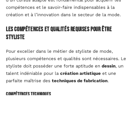
d’un cursus adapté est fondamental pour acquérir les
compétences et le savoir-faire indispensables à la
création et à l’innovation dans le secteur de la mode.
Les compétences et qualités requises pour être
styliste
Pour exceller dans le métier de styliste de mode,
plusieurs compétences et qualités sont nécessaires. Le
styliste doit posséder une forte aptitude en
dessin
, un
talent indéniable pour la
création artistique
et une
parfaite maîtrise des
techniques de fabrication
.
Compétences techniques
Connaissance approfondie des
logiciels de design
tels que ceux de la suite
Adobe
(Photoshop,
Illustrator).
Maîtrise des
techniques de patronage
et de
couture
.