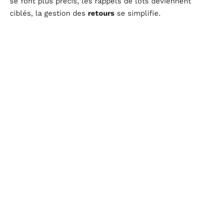
se font plus précis, les rappels de lots deviennent
ciblés, la gestion des
retours
se simplifie.
Les avantages pratiques de cette approche se vérifient
à chaque étape :
Correction immédiate des anomalies grâce à la
détection des
codes-barres endommagés
Maîtrise des
données
tout au long du parcours
logistique
Adaptation aux différents
types de codes-barres
employés sur les marchés européens, nord-
américains ou canadiens
Les grandes enseignes investissent dans des solutions
capables de communiquer avec leurs systèmes
d’information. La
gestion des inventaires
et celle des
ventes
convergent autour d’un même objectif :