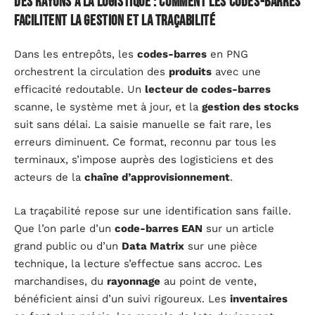
Des rayons à la logistique : comment les codes-barres
facilitent la gestion et la traçabilité
Dans les entrepôts, les
codes-barres
en PNG
orchestrent la circulation des
produits
avec une
efficacité redoutable. Un
lecteur de codes-barres
scanne, le système met à jour, et la
gestion des stocks
suit sans délai. La saisie manuelle se fait rare, les
erreurs diminuent. Ce format, reconnu par tous les
terminaux, s’impose auprès des logisticiens et des
acteurs de la
chaîne d’approvisionnement
.
La traçabilité repose sur une identification sans faille.
Que l’on parle d’un
code-barres EAN
sur un article
grand public ou d’un
Data Matrix
sur une pièce
technique, la lecture s’effectue sans accroc. Les
marchandises, du
rayonnage
au point de vente,
bénéficient ainsi d’un suivi rigoureux. Les
inventaires