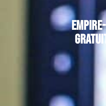
Empire-
gratui