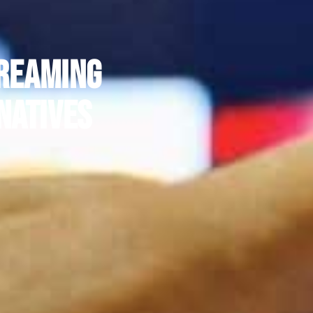
treaming
natives