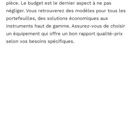
pièce. Le budget est le dernier aspect à ne pas
négliger. Vous retrouverez des modèles pour tous les
portefeuilles, des solutions économiques aux
instruments haut de gamme. Assurez-vous de choisir
un équipement qui offre un bon rapport qualité-prix
selon vos besoins spécifiques.
L’importance de la pression et de la température
dans la préparation du café
La pression, mesurée en bars, influence l’extraction
des arômes du café. Pour un expresso, une poussée de
neuf bars est idéale. Quand elle est insuffisante, elle
produit une infusion fade. Lorsqu’elle est exagérée, la
boisson est souvent âcre et désagréable. La chaleur de
l’eau doit se situer entre 90 et 96 degrés Celsius pour
un mélange optimal. Un liquide trop froid ne libère pas
tous les parfums et vous obtenez un breuvage insipide.