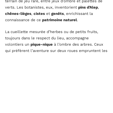
terrain de jeu rare, entre jeux d’ombre et palettes de
verts. Les botanistes, eux, inventorient
pins d’Alep
,
chênes-lièges
,
cistes
et
genêts
, enrichissant la
connaissance de ce
patrimoine naturel
.
La cueillette mesurée d’herbes ou de petits fruits,
toujours dans le respect du lieu, accompagne
volontiers un
pique-nique
à l’ombre des arbres. Ceux
qui préfèrent l’aventure sur deux roues empruntent les
sentiers en
VTT
, profitant de la fraîcheur et de la
tranquillité d’un
espace naturel
intact. Pour préparer
au mieux sa sortie, plusieurs applications comme
AllTrails
ou
Komoot
recensent les itinéraires possibles,
rendant l’exploration plus accessible pour les visiteurs
de la
commune de Rouached
.
Ici, le
tourisme vert
prend toute sa valeur : la
découverte se fait sans artifice, la beauté du site se