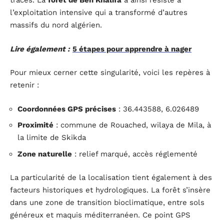
tracés. La
forêt de Ben Khalifa
a ainsi résisté à
l’exploitation intensive qui a transformé d’autres
massifs du nord algérien.
Lire également :
5 étapes pour apprendre à nager
Pour mieux cerner cette singularité, voici les repères à
retenir :
Coordonnées GPS précises
: 36.443588, 6.026489
Proximité
: commune de Rouached, wilaya de Mila, à
la limite de Skikda
Zone naturelle
: relief marqué, accès réglementé
La particularité de la localisation tient également à des
facteurs historiques et hydrologiques. La forêt s’insère
dans une zone de transition bioclimatique, entre sols
généreux et maquis méditerranéen. Ce point GPS