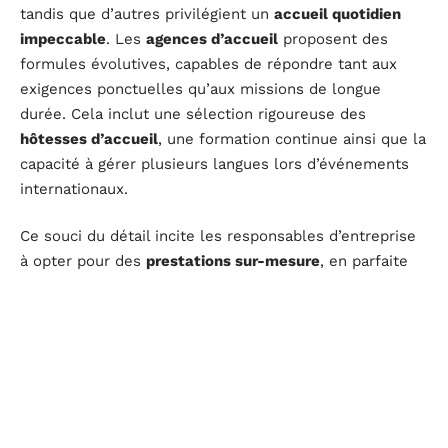
tandis que d’autres privilégient un
accueil quotidien
impeccable
. Les
agences d’accueil
proposent des
formules évolutives, capables de répondre tant aux
exigences ponctuelles qu’aux missions de longue
durée. Cela inclut une sélection rigoureuse des
hôtesses d’accueil
, une formation continue ainsi que la
capacité à gérer plusieurs langues lors d’événements
internationaux.
Ce souci du détail incite les responsables d’entreprise
à opter pour des
prestations sur-mesure
, en parfaite
harmonie avec leur image de marque. Ainsi, le
partenariat avec une
agence locale fiable
positionne
l’accueil au centre de la stratégie relationnelle,
renforçant la réputation de l’entreprise auprès de ses
partenaires et de sa clientèle parisienne…
D'autres articles sur le site