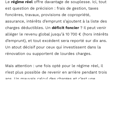
Le
régime réel
offre davantage de souplesse. Ici, tout
est question de précision : frais de gestion, taxes
foncières, travaux, provisions de copropriété,
assurance, intérêts d’emprunt s’ajoutent à la liste des
charges déductibles. Un
déficit foncier
? Il peut venir
alléger le revenu global jusqu’à 10 700 € (hors intérêts
d’emprunt), et tout excédent sera reporté sur dix ans.
Un atout décisif pour ceux qui investissent dans la
rénovation ou supportent de lourdes charges.
Mais attention : une fois opté pour le régime réel, il
n’est plus possible de revenir en arrière pendant trois
ans. Un mauvais calcul des charges et c’est une
fiscalité plus lourde qui vous attend.
Voici quelques points de vigilance à garder à l’esprit :
Le micro-foncier est exclu pour les logements sous