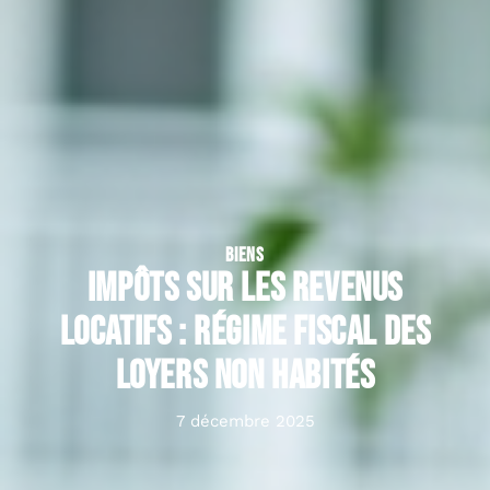
BIENS
Impôts sur les revenus
locatifs : régime fiscal des
loyers non habités
7 décembre 2025