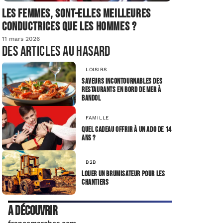
Les femmes, sont-elles meilleures
conductrices que les hommes ?
11 mars 2026
Des articles au hasard
LOISIRS
Saveurs incontournables des
restaurants en bord de mer à
Bandol
FAMILLE
Quel cadeau offrir à un ado de 14
ans ?
B2B
Louer un brumisateur pour les
chantiers
A découvrir
francemarches.com