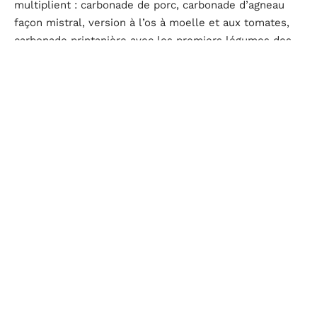
multiplient : carbonade de porc, carbonade d’agneau
façon mistral, version à l’os à moelle et aux tomates,
carbonade printanière avec les premiers légumes des
hortillonnages. On ne se limite plus au bœuf : paleron,
macreuse, jarret, mais aussi porc ou agneau, selon
l’approvisionnement et le moment.
Quelques exemples illustrent cette créativité :
La
carbonade de porc
troque le bœuf contre du porc,
souvent servie avec une purée de pommes de terre,
Certains chefs ajoutent une touche de vinaigre de
Xérès, ou revisitent le plat avec des herbes fraîches
inattendues.
La
recette traditionnelle
garde sa puissance
d’évocation, mais elle invite à l’inventivité. Plutôt
qu’une formule figée, la carbonade ressemble à une