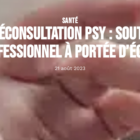
SANTÉ
éconsultation psy : Sou
fessionnel à portée d’é
21 août 2023