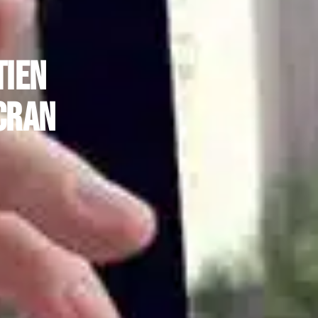
tien
cran