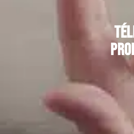
Tél
pro