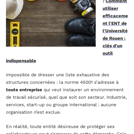
:
Comment
utiliser
efficaceme
nt l'ENT de
l'Université
de Rouen :
clés d'un
outil
indispensable
Impossible de dresser une liste exhaustive des
structures concernées : la norme 45001 s’adresse à
toute entreprise
qui veut instaurer un environnement
de travail sécurisé, quel que soit son secteur. Industrie,
services, start-up ou groupe international : aucune
organisation n’est exclue.
En réalité, toute entité désireuse de protéger ses
collaborateurs peut s’emparer de cette démarche. Cela