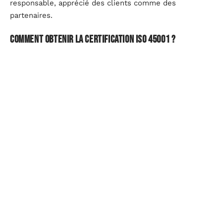
responsable, apprécié des clients comme des
partenaires.
Comment obtenir la certification ISO 45001 ?
Se lancer dans la démarche ISO 45001, c’est accepter
d’ouvrir ses portes à un regard extérieur. Après avoir
mis en place les mesures requises, l’entreprise fait
l’objet d’un audit rigoureux : chaque procédure, chaque
outil, chaque fiche de poste est passé au crible pour
vérifier leur adéquation avec les exigences de la
norme.
Si l’examen valide la conformité des dispositifs
installés, la certification ISO 45001 est accordée. Mais
l’histoire ne s’arrête pas là. Un suivi régulier s’impose :
maintenir ces standards, les faire évoluer, reste un défi
quotidien. La vigilance ne doit jamais faiblir. Se reposer