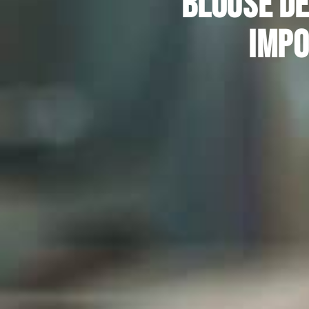
Blouse de
impo