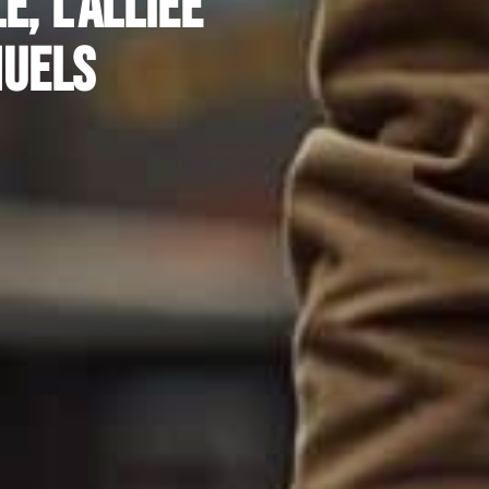
, l’alliée
nuels