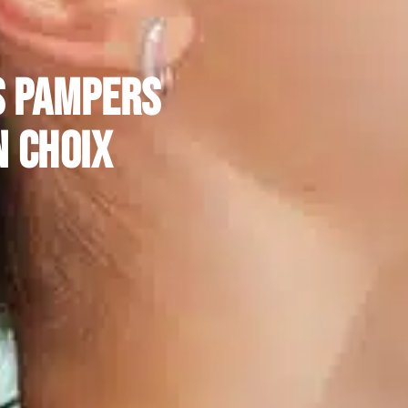
s Pampers
n choix